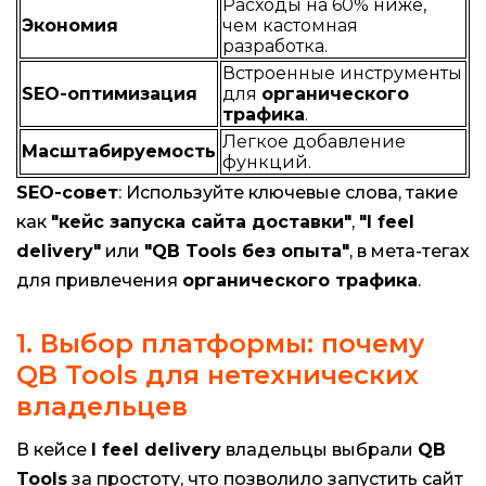
Расходы на 60% ниже,
Экономия
чем кастомная
разработка.
Встроенные инструменты
SEO-оптимизация
для
органического
трафика
.
Легкое добавление
Масштабируемость
функций.
SEO-совет
: Используйте ключевые слова, такие
как
"кейс запуска сайта доставки"
,
"I feel
delivery"
или
"QB Tools без опыта"
, в мета-тегах
для привлечения
органического трафика
.
1. Выбор платформы: почему
QB Tools для нетехнических
владельцев
В кейсе
I feel delivery
владельцы выбрали
QB
Tools
за простоту, что позволило запустить сайт