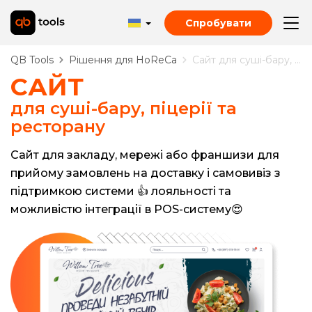
Спробувати
QB Tools
Рішення для HoReCa
Сайт для суші-бару, піцерії та ресторану
САЙТ
для суші-бару, піцерії та
ресторану
Сайт для закладу, мережі або франшизи для
прийому замовлень на доставку і самовивіз з
підтримкою системи 👍 лояльності та
можливістю інтеграції в POS-систему😍